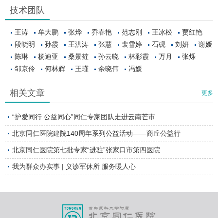
技术团队
王涛
牟大鹏
张烨
乔春艳
范志刚
王冰松
贾红艳
段晓明
孙霞
王洪涛
张慧
裴雪婷
石砚
刘妍
谢媛
陈琳
杨迪亚
桑景荭
孙云晓
林彩霞
万月
张烁
邹京伶
何林辉
王瑾
余晓伟
冯媛
相关文章
更多
“护爱同行 公益同心”同仁专家团队走进云南芒市
北京同仁医院建院140周年系列公益活动——商丘公益行
北京同仁医院第七批专家“进驻”张家口市第四医院
我为群众办实事 | 义诊军休所 服务暖人心