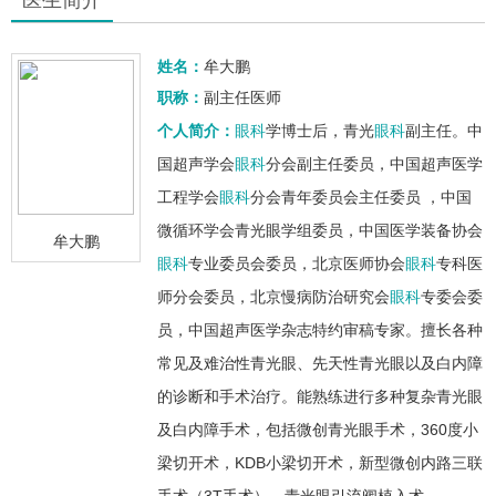
姓名：
牟大鹏
职称：
副主任医师
个人简介：
眼科
学博士后，青光
眼科
副主任。中
国超声学会
眼科
分会副主任委员，中国超声医学
工程学会
眼科
分会青年委员会主任委员 ，中国
微循环学会青光眼学组委员，中国医学装备协会
牟大鹏
眼科
专业委员会委员，北京医师协会
眼科
专科医
师分会委员，北京慢病防治研究会
眼科
专委会委
员，中国超声医学杂志特约审稿专家。擅长各种
常见及难治性青光眼、先天性青光眼以及白内障
的诊断和手术治疗。能熟练进行多种复杂青光眼
及白内障手术，包括微创青光眼手术，360度小
梁切开术，KDB小梁切开术，新型微创内路三联
手术（3T手术），青光眼引流阀植入术，