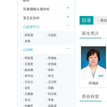
眼科
耳鼻咽喉头颈外科
变态反应科
目录
医
心血管中心
医生简介
- 郭彩霞
- 王国宏
- 袁彪
心内科
- 郭彩霞
- 田海皊
- 王国宏
- 史旭波
- 路亚枫
- 李莉
- 邓可武
- 李洁
- 王吉云
- 王日胜
田海皊
- 边红
- 高颖
- 王建旗
- 刘立新
所在科室
- 肖洁
- 李超
- 许毓申
- 边延涛