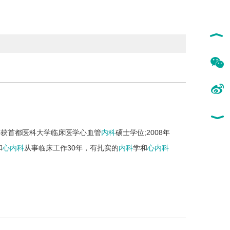
4年获首都医科大学临床医学心血管
内科
硕士学位;2008年
和
心内科
从事临床工作30年，有扎实的
内科
学和
心内科