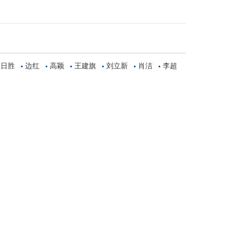
王日胜
边红
高颖
王建旗
刘立新
肖洁
李超