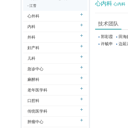
心内科
心内科
- 江雪
心外科
技术团队
内科
郭彩霞
田海
外科
许毓申
边延
妇产科
儿科
急诊中心
麻醉科
老年医学科
口腔科
传统医学科
肿瘤中心