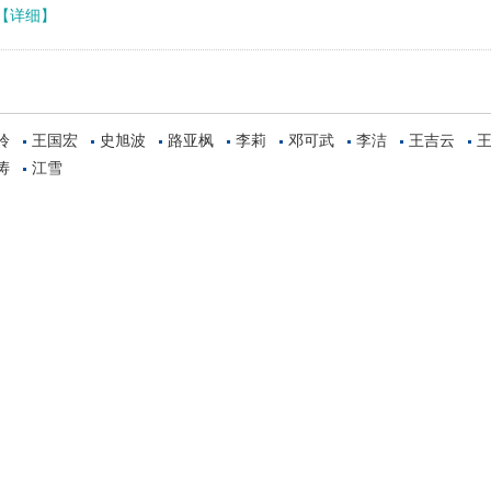
【详细】
皊
王国宏
史旭波
路亚枫
李莉
邓可武
李洁
王吉云
涛
江雪