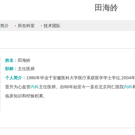
田海皊
生简介
所在科室
技术团队
姓名：
田海皊
职称：
主任医师
个人简介：
1986年毕业于安徽医科大学医疗系获医学学士学位;200
晋升为心血管
内科
主任医师。自86年始至今一直在北京同仁医院
内科
临床知识和经验积累。