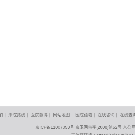
们
｜
来院路线
｜
医院微博
｜
网站地图
｜
医院信箱
｜
在线咨询
｜
在线查
京ICP备11007053号
京卫网审字[2008]第52号 京公网