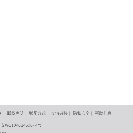
询
｜
版权声明
｜
联系方式
｜
友情链接
｜
隐私安全
｜
帮助信息
安备110402450044号