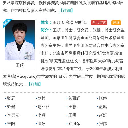
要从事
过敏性鼻炎
、
慢性鼻窦炎
和鼻内翻性乳头状瘤的基础及临床研
究。作为项目负责人主持国家…
【详细】
姓名：
王硕
研究员
副所长
向Ta咨询
详细
简介：
王硕
，博士，研究员，教授，博士研究生
导师。国家卫生健康委全国防聋治聋技术指导组
办公室主任；世界卫生组织防聋合作
中心
办公室
主任；
北京市耳鼻咽喉科研究所
“听觉言语感知
机制”研究课题组组长；首都医科大学“听力与言
王硕
语康复学”本科专业主任。于2006年获澳大利亚
麦考瑞(Macquarie)大学颁发的临床听力学硕士学位，期间以优异的成
绩获得澳大…
【详细】
张罗
刘博
黄丽辉
张伟
矫健
赵亚丽
王敏
蓝凤
李景云
李颖
王明
赵妍
王阳
闫冰
亓贝尔
张祎