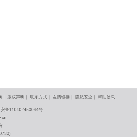
询
｜
版权声明
｜
联系方式
｜
友情链接
｜
隐私安全
｜
帮助信息
安备110402450044号
v.cn
有
730)