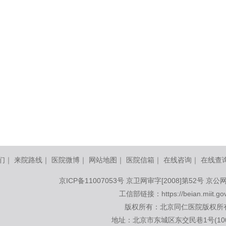
们
｜
来院路线
｜
医院微博
｜
网站地图
｜
医院信箱
｜
在线咨询
｜
在线查
京ICP备11007053号
京卫网审字[2008]第52号 京公网
工信部链接：
https://beian.miit.go
版权所有：北京同仁医院版权所
地址：北京市东城区东交民巷1号(100