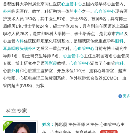
首都医科大学附属北京同仁医院
心血管中心
是国内最早将心血管内、
外科
临床医疗、教学、科研融为一体的
中心
之一。
心血管中心
现有医
护技术人员 150名，其中医生57名、护士85名、技师8名，具有博士
后经历1名,博士学位24名，硕士学位30名，具有副主任医师以上高级
职称人员26名，是首都医科大学博士、硕士培养点，是北京市
内科
及
心血管
内科
住院医师规范化培训基地，是继我院传统重点学科
眼科
、
耳鼻咽喉头颈外科
之后又一重点学科。
心血管中心
目前有博士研究生
导师1名，硕士研究生导师 5名。
心血管中心
主任是我国著名心血管病
专家、博士研究生导师
郭彩霞
教授。
心血管中心
涵盖了心血管
内科
、
心脏
外科
和心脏重症监护室，开放床位110张，拥有心导管室、超声
心动图、心脏电生理三位标测系统、体外膜肺氧合仪器(ECMO)、血
管内超声(IVUS)、冠状…
更多
科室专家
姓名：
郭彩霞
主任医师
科主任
心血管中心主
任、心内科主任、教育处处长
向Ta咨询