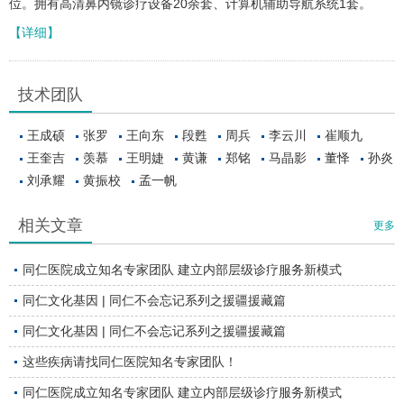
位。拥有高清鼻内镜诊疗设备20余套、计算机辅助导航系统1套。
【详细】
技术团队
王成硕
张罗
王向东
段甦
周兵
李云川
崔顺九
王奎吉
羡慕
王明婕
黄谦
郑铭
马晶影
董怿
孙炎
刘承耀
黄振校
孟一帆
相关文章
更多
同仁医院成立知名专家团队 建立内部层级诊疗服务新模式
同仁文化基因 | 同仁不会忘记系列之援疆援藏篇
同仁文化基因 | 同仁不会忘记系列之援疆援藏篇
这些疾病请找同仁医院知名专家团队！
同仁医院成立知名专家团队 建立内部层级诊疗服务新模式