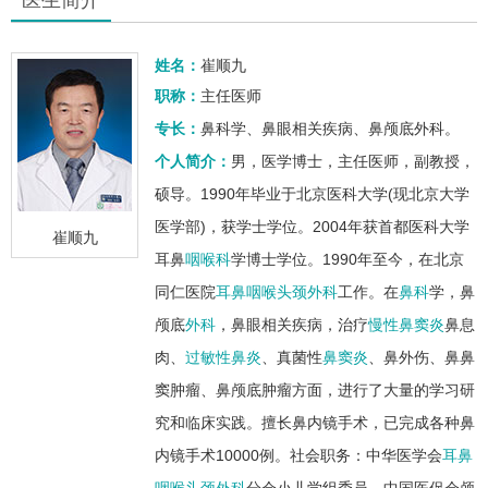
姓名：
崔顺九
职称：
主任医师
专长：
鼻科学、鼻眼相关疾病、鼻颅底外科。
个人简介：
男，医学博士，主任医师，副教授，
硕导。1990年毕业于北京医科大学(现北京大学
医学部)，获学士学位。2004年获首都医科大学
崔顺九
耳鼻
咽喉科
学博士学位。1990年至今，在北京
同仁医院
耳鼻咽喉头颈外科
工作。在
鼻科
学，鼻
颅底
外科
，鼻眼相关疾病，治疗
慢性鼻窦炎
鼻息
肉、
过敏性鼻炎
、真菌性
鼻窦炎
、鼻外伤、鼻鼻
窦肿瘤、鼻颅底肿瘤方面，进行了大量的学习研
究和临床实践。擅长鼻内镜手术，已完成各种鼻
内镜手术10000例。社会职务：中华医学会
耳鼻
咽喉头颈外科
分会小儿学组委员。中国医促会颅