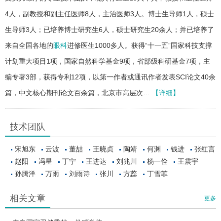
4人，副教授和副主任医师8人，主治医师3人。博士生导师1人，硕士
生导师3人；已培养博士研究生6人，硕士研究生20余人；并已培养了
来自全国各地的
眼科
进修医生1000多人。获得“十一五”国家科技支撑
计划重大项目1项，国家自然科学基金9项，省部级科研基金7项，主
编专著3部，获得专利12项，以第一作者或通讯作者发表SCI论文40余
篇，中文核心期刊论文百余篇，北京市高层次…
【详细】
技术团队
宋旭东
云波
董喆
王晓贞
陶靖
何渊
钱进
张红言
赵阳
冯星
丁宁
王进达
刘兆川
杨一佺
王震宇
孙腾洋
万雨
刘雨诗
张川
方蕊
丁雪菲
相关文章
更多