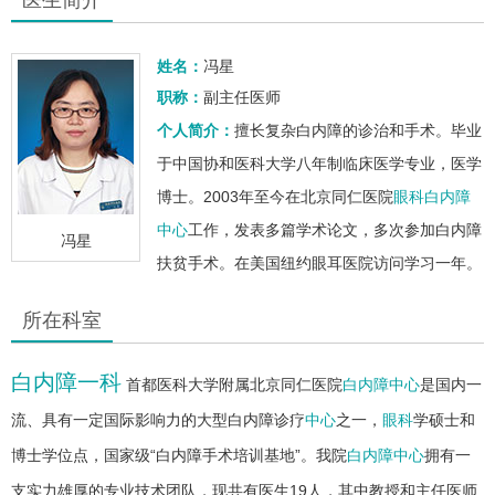
姓名：
冯星
职称：
副主任医师
个人简介：
擅长复杂白内障的诊治和手术。毕业
于中国协和医科大学八年制临床医学专业，医学
博士。2003年至今在北京同仁医院
眼科
白内障
中心
工作，发表多篇学术论文，多次参加白内障
冯星
扶贫手术。在美国纽约眼耳医院访问学习一年。
所在科室
白内障一科
首都医科大学附属北京同仁医院
白内障中心
是国内一
流、具有一定国际影响力的大型白内障诊疗
中心
之一，
眼科
学硕士和
博士学位点，国家级“白内障手术培训基地”。我院
白内障中心
拥有一
支实力雄厚的专业技术团队，现共有医生19人，其中教授和主任医师