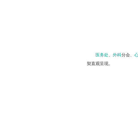
医务处
、
外科
分会、
契直观呈现。