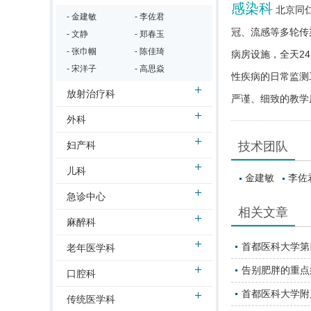
感染科
北京同
- 金建敏
- 李佐君
冠、流感等多轮传
- 文静
- 郑春玉
- 张巾帼
- 陈佳琦
病房设施，全天2
- 宋洋子
- 高思焱
性疾病的日常监测
放射治疗科
严谨、细致的教学
外科
妇产科
技术团队
儿科
金建敏
李佐
急诊中心
相关文章
麻醉科
首都医科大学第
老年医学科
告别肥胖的重点
口腔科
首都医科大学附
传统医学科