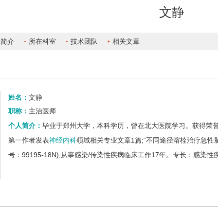
文静
生简介
所在科室
技术团队
相关文章
姓名：
文静
职称：
主治医师
个人简介：
毕业于郑州大学，本科学历，曾在北大医院学习。获得荣誉
第一作者发表
神经内科
领域相关专业文章1篇;“不同途径溶栓治疗急性
号：99195-18N);从事感染/传染性疾病临床工作17年。专长：感