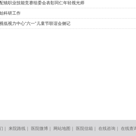
配镜职业技能竞赛组委会表彰同仁年轻视光师
始科研工作
视低视力中心“六一”儿童节联谊会侧记
们
｜
来院路线
｜
医院微博
｜
网站地图
｜
医院信箱
｜
在线咨询
｜
在线查