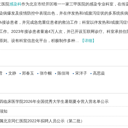
仁医院
感染科
作为北京市经开区唯一一家三甲医院的感染专业科室，在传
染病爆发及疫情防控中表现出色，并在伴发热和/或腹泻症状的多系统疾
4h接诊患者，并完成急危重症患者的救治工作；科室以伴发热和/或腹泻
工作。2023年接诊患者量逾4万人次，并已开设互联网诊疗。科室承担
原则。设有科室信息化平台，积极制作多种…
【详细】
君
文静
郑春玉
张巾帼
陈佳琦
宋洋子
高思焱
四临床医学院2026年全国优秀大学生暑期夏令营入营名单公示
须知
属北京同仁医院2022年拟聘人员公示（第二批）