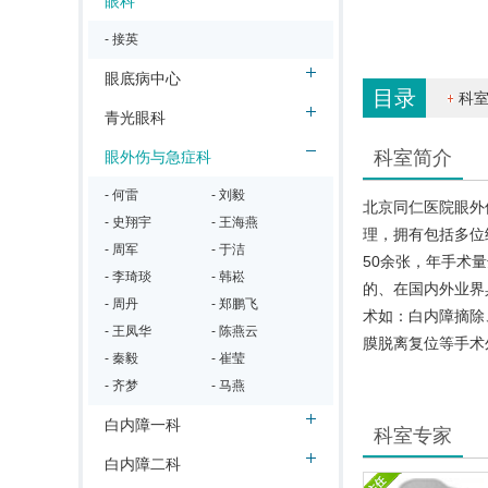
眼科
- 接英
眼底病中心
目录
科
青光眼科
科室简介
眼外伤与急症科
- 何雷
- 刘毅
北京同仁医院眼外
- 史翔宇
- 王海燕
理，拥有包括多位
- 周军
- 于洁
50余张，年手术
- 李琦琰
- 韩崧
的、在国内外业界
- 周丹
- 郑鹏飞
术如：白内障摘除
- 王凤华
- 陈燕云
膜脱离复位等手术
- 秦毅
- 崔莹
- 齐梦
- 马燕
白内障一科
科室专家
白内障二科