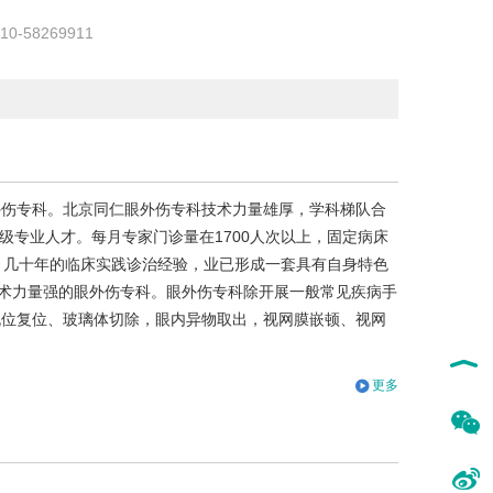
-58269911
外伤专科。北京同仁眼外伤专科技术力量雄厚，学科梯队合
级专业人才。每月专家门诊量在1700人次以上，固定病床
累、几十年的临床实践诊治经验，业已形成一套具有自身特色
术力量强的眼外伤专科。眼外伤专科除开展一般常见疾病手
脱位复位、玻璃体切除，眼内异物取出，视网膜嵌顿、视网
更多