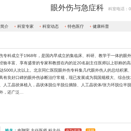
眼外伤与急症科
科室电话：010
室简介
科室专家
科室动态
特色医疗
健康科普
伤专科成立于1968年，是国内早成立的集临床、科研、教学于一体的眼
经验丰富、享有盛誉的专家和教授在内的近20名副主任医师以上职称的高
量达5000人次以上。北京同仁医院眼外伤专科集几代眼外伤人的总结积
具有良好口碑的眼外伤诊断治疗常规，现已发展成为我国规模大、综合技
、人工晶状体植入，晶状体脱位半脱位摘除、人工晶状体/张力环脱位半
外，还广泛…
姓名：
史翔宇
主任医师
科主任
向Ta咨询
详细