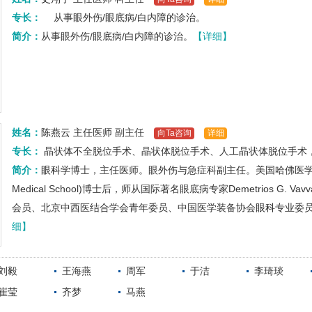
专长：
从事眼外伤/眼底病/白内障的诊治。
简介：
从事眼外伤/眼底病/白内障的诊治。
【详细】
姓名：
陈燕云
主任医师
副主任
向Ta咨询
详细
专长：
晶状体不全脱位手术、晶状体脱位手术、人工晶状体脱位手术
简介：
眼科
学博士，主任医师。眼外伤与急症科副主任。美国哈佛医学院附属麻省眼
Medical School)博士后，师从国际著名眼底病专家Demetrios G
会员、北京中西医结合学会青年委员、中国医学装备协会
眼科
专业委
细】
刘毅
王海燕
周军
于洁
李琦琰
崔莹
齐梦
马燕