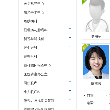
医学视光中心
屈光手术中心
角膜病科
眼眶病与肿瘤科
史翔宇
斜视与弱视科
眼中医科
眼整形科
眼科临床检查中心
医院防盲办公室
同仁眼库
陈燕云
小儿眼底科
何雷
低视力与视觉康复科
秦毅
亦庄院区医学视光科