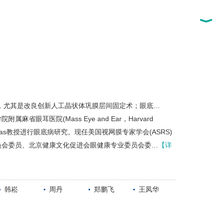
，尤其是改良创新人工晶状体巩膜层间固定术；眼底…
耳医院(Mass Eye and Ear，Harvard
. Vavvas教授进行眼底病研究。现任美国视网膜专家学会(ASRS)
员会委员、北京健康文化促进会眼健康专业委员会委…
【详
韩崧
周丹
郑鹏飞
王凤华