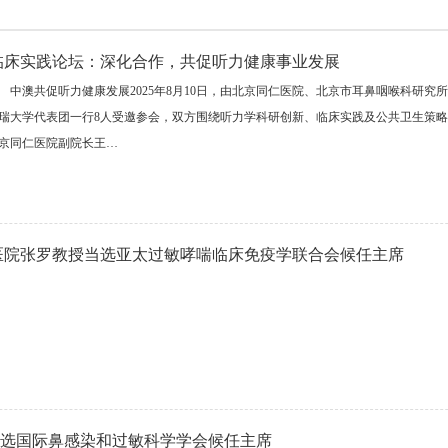
临床实践论坛：深化合作，共促听力健康事业发展
澳共促听力健康发展2025年8月10日，由北京同仁医院、北京市耳鼻咽喉科研究
瑞大学代表团一行8人受邀参会，双方围绕听力学科研创新、临床实践及公共卫生策略
京同仁医院副院长王…
医院张罗教授当选亚太过敏哮喘临床免疫学联合会候任主席
授当选国际鼻感染和过敏科学学会候任主席