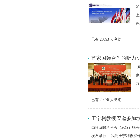
2
上
鼻
已有
26093
人浏览
首家国际合作的听力
6
建
力
已有
25676
人浏览
王宁利教授应邀参加
由埃及眼科学会（EOS）联合亚非
埃及举行。 我院王宁利教授