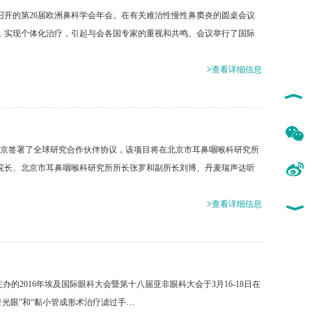
摩召开的第26届欧洲鼻科学会年会。在有关难治性慢性鼻窦炎的圆桌会议
，实现个体化治疗，引起与会各国专家的重视和共鸣。会议举行了国际
>
查看详细信息
在京签署了全球研究合作伙伴协议，该项目将在北京市耳鼻咽喉科研究所
院长、北京市耳鼻咽喉科研究所所长张罗和副所长刘博、丹麦瑞声达听
>
查看详细信息
研究所主办的2016年埃及国际眼科大会暨第十八届亚非眼科大会于3月16-18日在
光眼”和“黏小管成形术治疗滤过手…