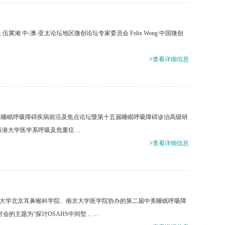
 伍冀湘 中-澳-亚太论坛地区微创论坛专家委员会 Felix Wong 中国微创
>
查看详细信息
2年国际睡眠呼吸障碍疾病前沿及焦点论坛暨第十五届睡眠呼吸障碍诊治高级研
，香港大学医学系呼吸及危重症…
>
查看详细信息
科大学北京耳鼻喉科学院、南京大学医学院协办的第二届中美睡眠呼吸障
讨会的主题为“探讨OSAHS中间型，…