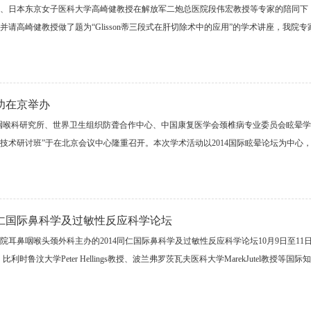
专家、日本东京女子医科大学高崎健教授在解放军二炮总医院段伟宏教授等专家的陪同
请高崎健教授做了题为“Glisson蒂三段式在肝切除术中的应用”的学术讲座，我院
成功在京举办
耳鼻咽喉科研究所、世界卫生组织防聋合作中心、中国康复医学会颈椎病专业委员会眩晕学
技术研讨班”于在北京会议中心隆重召开。本次学术活动以2014国际眩晕论坛为中心
同仁国际鼻科学及过敏性反应科学论坛
鼻咽喉头颈外科主办的2014同仁国际鼻科学及过敏性反应科学论坛10月9日至11日在北京
教授、比利时鲁汶大学Peter Hellings教授、波兰弗罗茨瓦夫医科大学MarekJutel教授