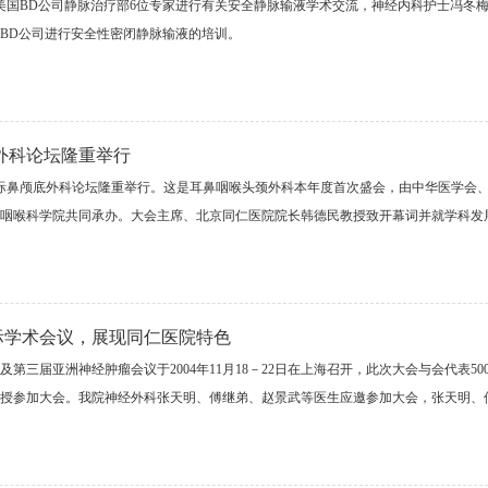
与美国BD公司静脉治疗部6位专家进行有关安全静脉输液学术交流，神经内科护士冯
BD公司进行安全性密闭静脉输液的培训。
底外科论坛隆重举行
5北京国际鼻颅底外科论坛隆重举行。这是耳鼻咽喉头颈外科本年度首次盛会，由中华医学
咽喉科学院共同承办。大会主席、北京同仁医院院长韩德民教授致开幕词并就学科发
际学术会议，展现同仁医院特色
第三届亚洲神经肿瘤会议于2004年11月18－22日在上海召开，此次大会与会代表
授参加大会。我院神经外科张天明、傅继弟、赵景武等医生应邀参加大会，张天明、