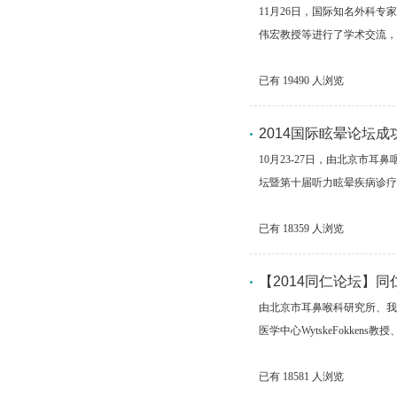
11月26日，国际知名外科
伟宏教授等进行了学术交流，并
已有
19490
人浏览
2014国际眩晕论坛
10月23-27日，由北京市
坛暨第十届听力眩晕疾病诊疗
已有
18359
人浏览
【2014同仁论坛】
由北京市耳鼻喉科研究所、我院耳
医学中心WytskeFokkens
已有
18581
人浏览