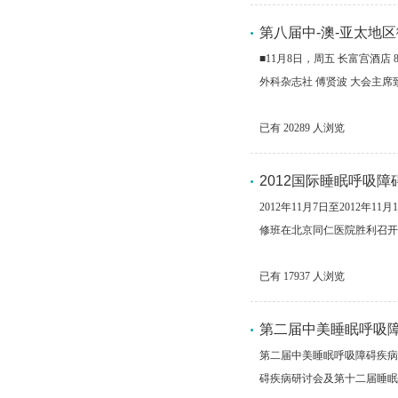
第八届中-澳-亚太地
■11月8日，周五 长富宫酒店 
外科杂志社 傅贤波 大会主席
已有
20289
人浏览
2012国际睡眠呼吸
2012年11月7日至201
修班在北京同仁医院胜利召开。
已有
17937
人浏览
第二届中美睡眠呼吸
第二届中美睡眠呼吸障碍疾病
碍疾病研讨会及第十二届睡眠呼