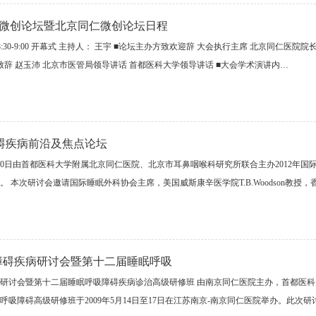
区微创论坛暨北京同仁微创论坛日程
8:30-9:00 开幕式 主持人： 王宇 ■论坛主办方致欢迎辞 大会执行主席 北京同仁医院院长
致辞 赵玉沛 北京市医管局领导讲话 首都医科大学领导讲话 ■大会学术演讲内…
障碍疾病前沿及焦点论坛
2年11月10日由首都医科大学附属北京同仁医院、北京市耳鼻咽喉科研究所联合主办201
 本次研讨会邀请国际睡眠外科协会主席，美国威斯康辛医学院T.B.Woodson教授
障碍疾病研讨会暨第十二届睡眠呼吸
研讨会暨第十二届睡眠呼吸障碍疾病诊治高级研修班 由南京同仁医院主办，首都医
吸障碍高级研修班于2009年5月14日至17日在江苏南京-南京同仁医院举办。此次研