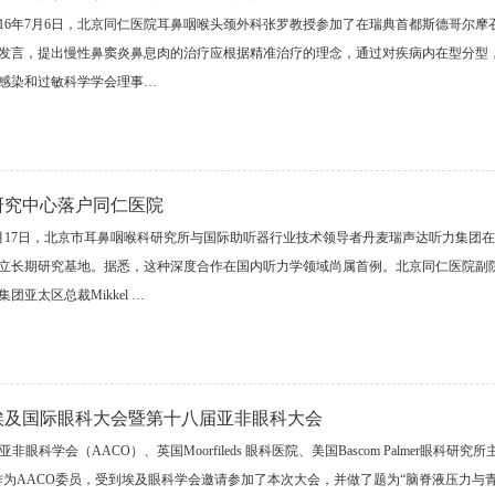
016年7月6日，北京同仁医院耳鼻咽喉头颈外科张罗教授参加了在瑞典首都斯德哥尔
发言，提出慢性鼻窦炎鼻息肉的治疗应根据精准治疗的理念，通过对疾病内在型分型
感染和过敏科学学会理事…
研究中心落户同仁医院
月17日，北京市耳鼻咽喉科研究所与国际助听器行业技术领导者丹麦瑞声达听力集团
立长期研究基地。据悉，这种深度合作在国内听力学领域尚属首例。北京同仁医院副
集团亚太区总裁Mikkel …
埃及国际眼科大会暨第十八届亚非眼科大会
眼科学会（AACO）、英国Moorfileds 眼科医院、美国Bascom Palmer眼科
作为AACO委员，受到埃及眼科学会邀请参加了本次大会，并做了题为“脑脊液压力与青