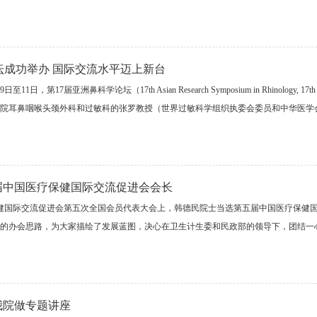
坛成功举办 国际交流水平迈上新台
11日，第17届亚洲鼻科学论坛（17th Asian Research Symposium in Rhin
院耳鼻咽喉头颈外科和过敏科的张罗教授（世界过敏科学组织执委会委员和中华医学
届中国医疗保健国际交流促进会会长
保健国际交流促进会第五次全国会员代表大会上，韩德民院士当选第五届中国医疗保健
的办会思路，为大家描绘了发展蓝图，决心在卫生计生委和民政部的领导下，团结一
我院做专题讲座