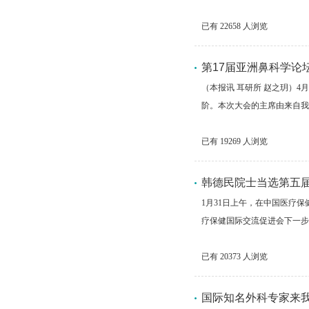
已有
22658
人浏览
第17届亚洲鼻科学论
（本报讯 耳研所 赵之玥）4月9日至
阶。本次大会的主席由来自我
已有
19269
人浏览
韩德民院士当选第五
1月31日上午，在中国医疗
疗保健国际交流促进会下一步
已有
20373
人浏览
国际知名外科专家来