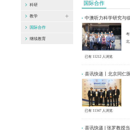
国际合作
科研
教学
中澳听力科学研究与
中
国际合作
考
继续教育
北
已有
11212
人浏览
喜讯快递丨北京同仁
已有
11347
人浏览
喜讯快递 | 张罗教