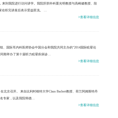
下，来到我院进行访问讲学。我院肝胆外科栗光明教授与高崎健教授、段
专家在听完讲座后表示受益匪浅。 …
>
查看详细信息
组、国际耳内科医师协会中国分会和我院共同主办的“2014国际眩晕论
，同期举办了第十届听力眩晕疾病诊…
>
查看详细信息
召开。 来自比利时根特大学Claus Bachert教授、荷兰阿姆斯特丹
等国际知名专家，以及我院韩德…
>
查看详细信息