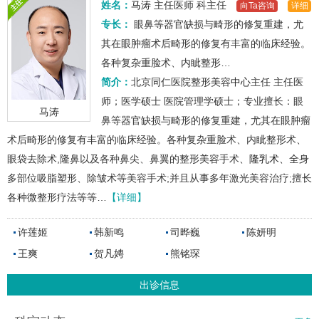
姓名：
马涛
主任医师
科主任
向Ta咨询
详细
专长：
眼鼻等器官缺损与畸形的修复重建，尤
其在眼肿瘤术后畸形的修复有丰富的临床经验。
各种复杂重脸术、内眦整形…
简介：
北京同仁医院整形美容
中心
主任 主任医
师；医学硕士 医院管理学硕士；专业擅长：眼
马涛
鼻等器官缺损与畸形的修复重建，尤其在眼肿瘤
术后畸形的修复有丰富的临床经验。各种复杂重脸术、内眦整形术、
眼袋去除术,隆鼻以及各种鼻尖、鼻翼的整形美容手术、
隆乳术
、全身
多部位吸脂塑形、除皱术等美容手术;并且从事多年激光美容治疗;擅长
各种微整形疗法等等…
【详细】
许莲姬
韩新鸣
司晔巍
陈妍明
王爽
贺凡娉
熊铭琛
出诊信息