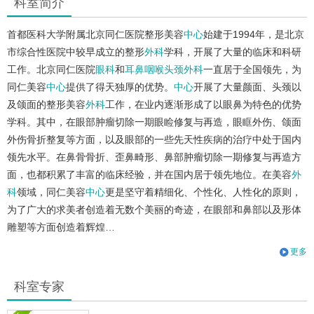
科室简介
首都医科大学附属北京同仁医院整形美容
中心
始建于1994年，是北京
市综合性医院中较早成立的整形
外科
学科，开展了大量的临床和科研
工作。北京同仁医院
眼科
和
耳鼻咽喉头颈外科
一直居于全国领先，为
同仁美容
中心
提供了得天独厚的优势。
中心
开展了大量颜面、头颈以
及颌面的整形美容
外科
工作，在业内逐渐形成了以眼鼻为特色的优势
学科。其中，在眼部肿瘤切除一期眼睑修复与再造，眼眶外伤、颌面
外伤骨折整复等方面，以及眼部的一些先天性疾病的治疗中处于国内
领先水平。在鼻骨骨折、歪鼻畸形、鼻部肿瘤切除一期修复与再造方
面，也都积累了丰富的临床经验，并在国内居于领先地位。在美容
外
科
领域，同仁美容
中心
更是坚守着精细化、个性化、人性化的原则，
为了广大的求美者创造着无数个美丽的奇迹，在眼部和鼻部以及形体
雕塑等方面创造着辉煌…
更多
科室专家