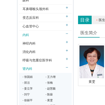
眼科
耳鼻咽喉头颈外科
变态反应科
目录
医
心血管中心
医生简介
内科
神经内科
消化内科
呼吸与危重症医学科
肾内科
- 张国娟
- 王力增
黄雯
- 郑洁
- 张梅
- 姜立萍
- 赵慧颖
- 刘宁
- 陈燊
- 徐丽平
- 黄雯