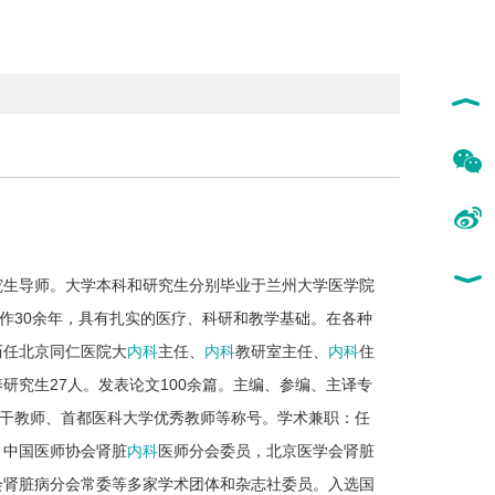
究生导师。大学本科和研究生分别毕业于兰州大学医学院
工作30余年，具有扎实的医疗、科研和教学基础。在各种
历任北京同仁医院大
内科
主任、
内科
教研室主任、
内科
住
研究生27人。发表论文100余篇。主编、参编、主译专
骨干教师、首都医科大学优秀教师等称号。学术兼职：任
，中国医师协会肾脏
内科
医师分会委员，北京医学会肾脏
会肾脏病分会常委等多家学术团体和杂志社委员。入选国