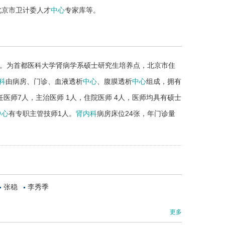
北京市卫计委人才
中心
专家库等。
。为首都医科大学肾病学系硕士研究生培养点，北京市住
科
由病房、门诊、血液透析
中心
、腹膜透析
中心
组成，拥有
任医师7人，主治医师 1人，住院医师 4人，医师均具有硕士
中心
有专职主管技师1人。
肾内科
病房床位24张，年门诊量
张稳
李秀季
更多