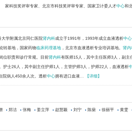
家科技奖评审专家、北京市科技奖评审专家、国家卫计委人才
中心
和
科大学附属北京同仁医院
肾内科
成立于1991年，1993年成立血液透析
中心
轮转基地，国家药物
临床药理基地
，北京市血液透析专业培训基地。
肾内
岗位职责和诊疗常规。目前
肾内科
有医师15人，其中主任医师3人，副主
。护士26人，其中副主任护师1人，主管护师3人，护师22人，血液透析
年住院病人450余人次。透析
中心
拥有进口血液…
【详细】
增
郑洁
张梅
姜立萍
赵慧颖
刘宁
陈燊
徐丽平
黄雯