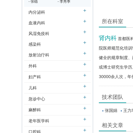
- 张稳
- 李秀季
内分泌科
所在科室
血液内科
风湿免疫科
肾内科
首都医
感染科
院医师规范化培训
放射治疗科
健全的规章制度、
外科
或博士研究生学历
30000余人次，
妇产科
儿科
技术团队
急诊中心
麻醉科
张国娟
王力
老年医学科
相关文章
口腔科