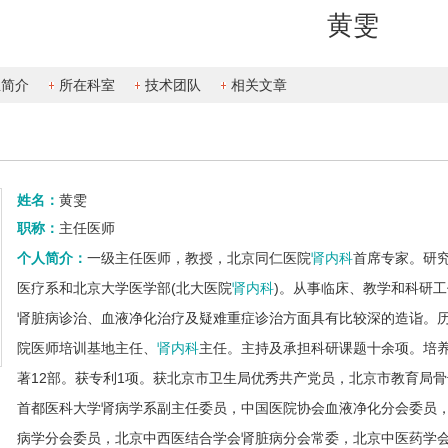
黄雯
生简介
所在科室
技术团队
相关文章
姓名：
黄雯
职称：
主任医师
个人简介：
一级主任医师，教授，北京同仁医院
肾内科
首席专家。研
医疗系和北京大学医学部(北大医院
肾内科
)。从事临床、教学和科研
肾脏病诊治、血液净化治疗及疑难重症诊治方面具有比较深的造诣。
院医师培训基地主任、
肾内科
主任。主持及承担科研课题十余项。培养
著12部。获专利1项。获北京市卫生局优秀共产党员，北京市教育局
首都医科大学肾病学系副主任委员，中国医院协会血液净化分会委员
病学分会委员，北京中西医结合学会肾脏病分会常委，北京中医药学