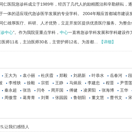
同仁医院急诊科成立于1989年，经历了几代人的励精图治和辛勤耕耘，
于一体的适应现代急诊医学发展的专业学科。 2004年顺应首都城市建
同仁雄厚医疗、科研、人才优势，立足开发区提供优质医疗服务。为整合优
急诊中心
”。作为我院亚重点学科，
中心
一直将急诊学科发展和学科建设作为工
任医师11名，主治医师30名，主管护师12名。为首都…
【详细】
王大为
袁小丽
杜庆霞
郑毅
刘易新
叶恭水
岳春河
波
李维轶
徐毅
宗哲
王静
马炳辰
李建忠
程晋
尹雪
秦永超
张浩
闫冬
周开国
傅健
凌霁阳
张海博
王华
周傲雪
葛青青
刘菁
张园园
鲁朝阳
董文慧
曹书文
RS,让我们感悟人