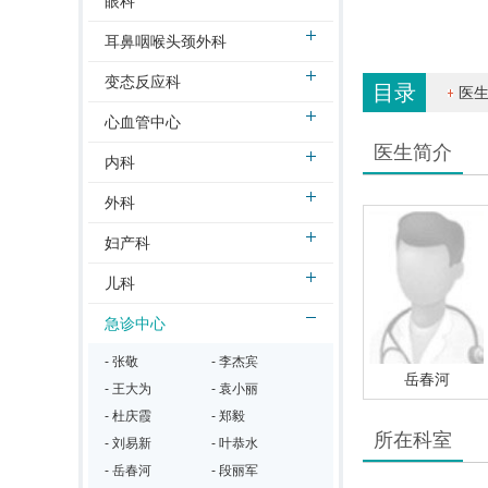
眼科
耳鼻咽喉头颈外科
变态反应科
目录
医
心血管中心
医生简介
内科
外科
妇产科
儿科
急诊中心
- 张敬
- 李杰宾
岳春河
- 王大为
- 袁小丽
- 杜庆霞
- 郑毅
所在科室
- 刘易新
- 叶恭水
- 岳春河
- 段丽军