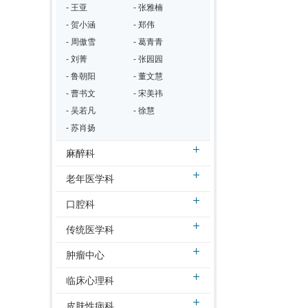
- 王亚
- 张雅楠
- 贺小涵
- 郑伟
- 周傲雪
- 葛青青
- 刘菁
- 张园园
- 鲁朝阳
- 董文慧
- 曹书文
- 宋美祎
- 吴若凡
- 徐慧
- 苏肖扬
麻醉科
老年医学科
口腔科
传统医学科
肿瘤中心
临床心理科
皮肤性病科