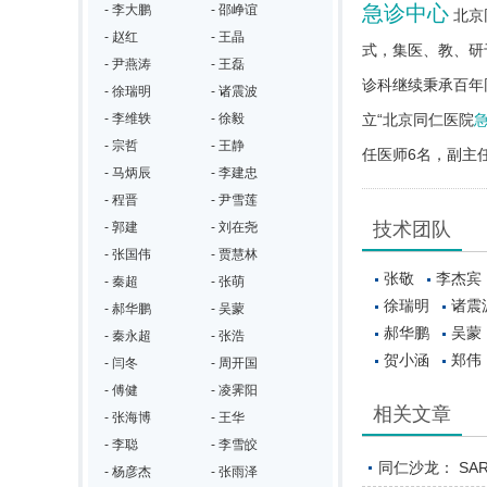
急诊中心
- 李大鹏
- 邵峥谊
北京
- 赵红
- 王晶
式，集医、教、研
- 尹燕涛
- 王磊
诊科继续秉承百年
- 徐瑞明
- 诸震波
- 李维轶
- 徐毅
立“北京同仁医院
- 宗哲
- 王静
任医师6名，副主
- 马炳辰
- 李建忠
- 程晋
- 尹雪莲
技术团队
- 郭建
- 刘在尧
- 张国伟
- 贾慧林
张敬
李杰宾
- 秦超
- 张萌
徐瑞明
诸震
- 郝华鹏
- 吴蒙
郝华鹏
吴蒙
- 秦永超
- 张浩
贺小涵
郑伟
- 闫冬
- 周开国
- 傅健
- 凌霁阳
相关文章
- 张海博
- 王华
- 李聪
- 李雪皎
同仁沙龙： SA
- 杨彦杰
- 张雨泽