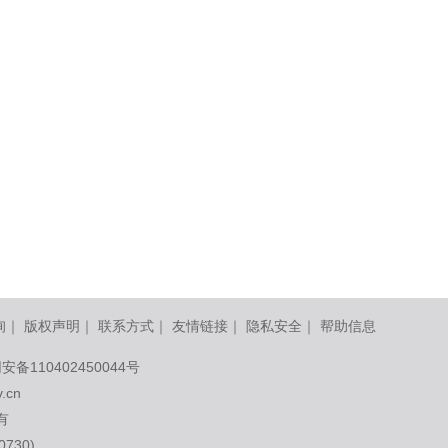
询
｜
版权声明
｜
联系方式
｜
友情链接
｜
隐私安全
｜
帮助信息
安备110402450044号
v.cn
有
730)