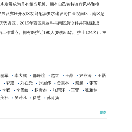
逐步发展成为具有相当规模、拥有自己独特诊疗风格和模
设发展及亦庄开发区功能配套要求建设同仁医院南区，南区急
势资源，2015年西区急诊科与南区急诊科共同组建成
作重点。拥有医护近190人(医师63名、护士124名)，主
段丽军
李大鹏
邵峥谊
赵红
王晶
尹燕涛
王磊
莲
郭建
刘在尧
张国伟
贾慧林
秦超
张萌
李聪
李雪皎
杨彦杰
张雨泽
王亚
张雅楠
宋美祎
吴若凡
徐慧
苏肖扬
更多