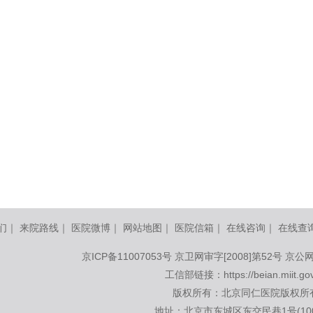
们
｜
来院路线
｜
医院微博
｜
网站地图
｜
医院信箱
｜
在线咨询
｜
在线查
京ICP备11007053号
京卫网审字[2008]第52号 京公网
工信部链接：
https://beian.miit.go
版权所有：北京同仁医院版权所
地址：北京市东城区东交民巷1号(100