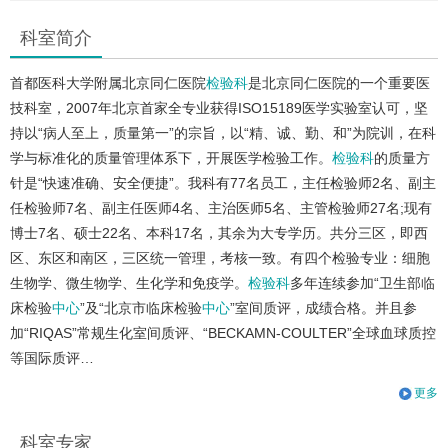
科室简介
首都医科大学附属北京同仁医院
检验科
是北京同仁医院的一个重要医
技科室，2007年北京首家全专业获得ISO15189医学实验室认可，坚
持以“病人至上，质量第一”的宗旨，以“精、诚、勤、和”为院训，在科
学与标准化的质量管理体系下，开展医学检验工作。
检验科
的质量方
针是“快速准确、安全便捷”。我科有77名员工，主任检验师2名、副主
任检验师7名、副主任医师4名、主治医师5名、主管检验师27名;现有
博士7名、硕士22名、本科17名，其余为大专学历。共分三区，即西
区、东区和南区，三区统一管理，考核一致。有四个检验专业：细胞
生物学、微生物学、生化学和免疫学。
检验科
多年连续参加“卫生部临
床检验
中心
”及“北京市临床检验
中心
”室间质评，成绩合格。并且参
加“RIQAS”常规生化室间质评、“BECKAMN-COULTER”全球血球质控
等国际质评…
更多
科室专家