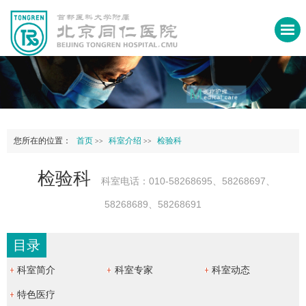
您所在的位置：
首页
科室介绍
检验科
>>
>>
检验科
科室电话：010-58268695、58268697、
58268689、58268691
目录
科室简介
科室专家
科室动态
特色医疗