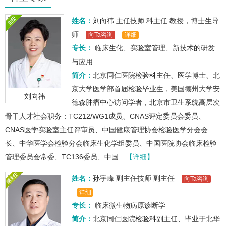
姓名：
刘向祎
主任技师
科主任
教授，博士生导
师
向Ta咨询
详细
专长：
临床生化、实验室管理、新技术的研发
与应用
简介：
北京同仁医院
检验科
主任、医学博士、北
京大学医学部首届检验毕业生，美国德州大学安
刘向祎
德森
肿瘤中心
访问学者，北京市卫生系统高层次
骨干人才社会职务：TC212/WG1成员、CNAS评定委员会委员、
CNAS医学实验室主任评审员、中国健康管理协会检验医学分会会
长、中华医学会检验分会临床生化学组委员、中国医院协会临床检验
管理委员会常委、TC136委员、中国…
【详细】
姓名：
孙宇峰
副主任技师
副主任
向Ta咨询
详细
专长：
临床微生物病原诊断学
简介：
北京同仁医院
检验科
副主任、毕业于北华