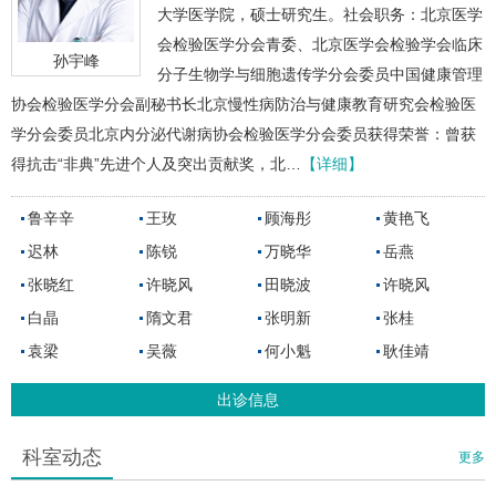
大学医学院，硕士研究生。社会职务：北京医学
会检验医学分会青委、北京医学会检验学会临床
孙宇峰
分子生物学与细胞遗传学分会委员中国健康管理
协会检验医学分会副秘书长北京慢性病防治与健康教育研究会检验医
学分会委员北京内分泌代谢病协会检验医学分会委员获得荣誉：曾获
得抗击“非典”先进个人及突出贡献奖，北…
【详细】
鲁辛辛
王玫
顾海彤
黄艳飞
迟林
陈锐
万晓华
岳燕
张晓红
许晓风
田晓波
许晓风
白晶
隋文君
张明新
张桂
袁梁
吴薇
何小魁
耿佳靖
出诊信息
科室动态
更多