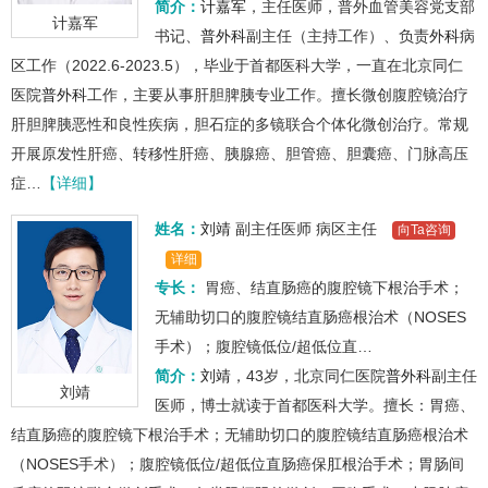
简介：
计嘉军
，主任医师，普外血管美容党支部
计嘉军
书记、
普外科
副主任（主持工作）、负责
外科
病
区工作（2022.6-2023.5），毕业于首都医科大学，一直在北京同仁
医院
普外科
工作，主要从事肝胆脾胰专业工作。擅长微创腹腔镜治疗
肝胆脾胰恶性和良性疾病，胆石症的多镜联合个体化微创治疗。常规
开展原发性肝癌、转移性肝癌、胰腺癌、胆管癌、胆囊癌、门脉高压
症…
【详细】
姓名：
刘靖
副主任医师
病区主任
向Ta咨询
详细
专长：
胃癌、结直肠癌的腹腔镜下根治手术；
无辅助切口的腹腔镜结直肠癌根治术（NOSES
手术）；腹腔镜低位/超低位直…
简介：
刘靖
，43岁，北京同仁医院
普外科
副主任
刘靖
医师，博士就读于首都医科大学。擅长：胃癌、
结直肠癌的腹腔镜下根治手术；无辅助切口的腹腔镜结直肠癌根治术
（NOSES手术）；腹腔镜低位/超低位直肠癌保肛根治手术；胃肠间