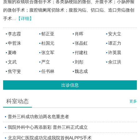
质瘤的双镜联合微创手术；各类肠梗阻的微创、开腹手术；小肠肿瘤
的微创手术；腹腔镜阑尾切除术；腹股沟疝、切口疝、造口旁疝微创
手术…
【详细】
李志霞
郁正亚
肖晖
安大立
申哲洙
杜国元
张晶虹
谭正力
夏峰
张立军
付建柱
许英晨
文武
严立
刘彤
余江洪
焦守斐
任书林
魏志成
出诊信息
科室动态
更多
普外三科成功救治两名危重患者
我院外科中心再添新彩 普外三科正式成立
北京同仁医院成功完成我院首例ALPPS手术