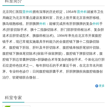
科室简介
北京同仁医院
普外科
拥有深厚的历史积淀，1954年
普外科
就被市卫生
局确定为北京市重点建设发展科室，历史上曾开展北京首例肝移植、
胰岛细胞移植。肝胆胰脾
外科
：能够完成所有肝胆胰脾的复杂
外科
手
术(肝脏切除手术、胰十二指肠切除术、肝门部胆管癌根治术、复杂胆
道术后胆管成型术、胰腺癌根治术)。1994年率先在北京市开展腹腔
镜手术，现已常规实施最具学科能力的全腹腔镜下胰十二指肠切除
术、腹腔镜下肝段、肝叶及半肝切除术、腹腔镜单独肝尾状叶切除、
腹腔镜下胰体尾切除术(保留/不保留脾脏)，腹腔镜下脾脏切除术，腹
腔镜下胆总管囊肿切除+胆肠吻合术等复杂的微创手术。个体化治疗胆
石症是特色技术之一。每年胆结石的手术量近千例，在北京市名列前
茅。专业特色诊疗：日间腹腔镜胆囊手术、肝胆脾胰疾病腹腔镜微创
治疗、软硬镜联合微创…
更多
科室专家