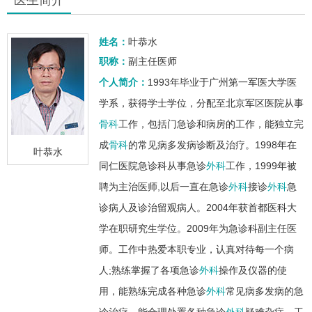
姓名：
叶恭水
职称：
副主任医师
个人简介：
1993年毕业于广州第一军医大学医
学系，获得学士学位，分配至北京军区医院从事
骨科
工作，包括门急诊和病房的工作，能独立完
成
骨科
的常见病多发病诊断及治疗。1998年在
叶恭水
同仁医院急诊科从事急诊
外科
工作，1999年被
聘为主治医师,以后一直在急诊
外科
接诊
外科
急
诊病人及诊治留观病人。2004年获首都医科大
学在职研究生学位。2009年为急诊科副主任医
师。工作中热爱本职专业，认真对待每一个病
人;熟练掌握了各项急诊
外科
操作及仪器的使
用，能熟练完成各种急诊
外科
常见病多发病的急
诊治疗，能合理处置各种急诊
外科
疑难杂症。工