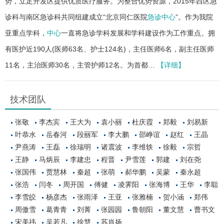
势，立足开发区提供优质医疗服务。为整合优势资源，2015年西区急
诊科与南区急诊科共同组建成立“北京同仁医院
急诊中心
”。作为我院
亚重点学科，
中心
一直将急诊学科发展和学科建设作为工作重点。拥
有医护近190人(医师63名、护士124名)，主任医师6名，副主任医师
11名，主治医师30名，主管护师12名。为首都…
【详细】
技术团队
张敬
李杰宾
王大为
袁小丽
杜庆霞
郑毅
刘易新
叶恭水
岳春河
段丽军
李大鹏
邵峥谊
赵红
王晶
尹燕涛
王磊
徐瑞明
诸震波
李维轶
徐毅
宗哲
王静
马炳辰
李建忠
程晋
尹雪莲
郭建
刘在尧
张国伟
贾慧林
秦超
张萌
郝华鹏
吴蒙
秦永超
张浩
闫冬
周开国
傅健
凌霁阳
张海博
王华
李聪
李雪皎
杨彦杰
张雨泽
王亚
张雅楠
贺小涵
郑伟
周傲雪
葛青青
刘菁
张园园
鲁朝阳
董文慧
曹书文
宋美祎
吴若凡
徐慧
苏肖扬