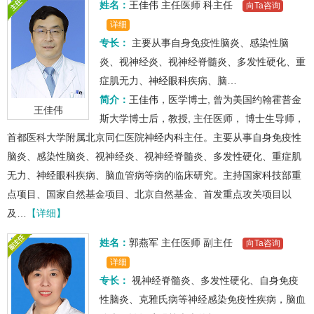
姓名：
王佳伟
主任医师
科主任
向Ta咨询
详细
专长：
主要从事自身免疫性脑炎、感染性脑
炎、视神经炎、视神经脊髓炎、多发性硬化、重
症肌无力、
神经眼科
疾病、脑…
简介：
王佳伟
，医学博士, 曾为美国约翰霍普金
王佳伟
斯大学博士后，教授, 主任医师， 博士生导师，
首都医科大学附属北京同仁医院
神经内科
主任。主要从事自身免疫性
脑炎、感染性脑炎、视神经炎、视神经脊髓炎、多发性硬化、重症肌
无力、
神经眼科
疾病、脑血管病等病的临床研究。主持国家科技部重
点项目、国家自然基金项目、北京自然基金、首发重点攻关项目以
及…
【详细】
姓名：
郭燕军
主任医师
副主任
向Ta咨询
详细
专长：
视神经脊髓炎、多发性硬化、自身免疫
性脑炎、克雅氏病等神经感染免疫性疾病，脑血