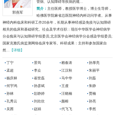
管病、认知障碍等疾病的规…
简介：
主任医师，教授医学博士，博士生导师，
郭燕军
哈佛医学院麻省总医院
神经内科
访问学者。从事
神经内科
临床和科研工作20余年，长期从事神经感染免疫与认知障碍
相关的临床和基础研究。社会及学术任职：现任中华医学会神经病学
分会痴呆与认知障碍学组委员;北京医学会神经病学分会感染学组委员;
国家克雅氏病监测网络临床专家等。科研成果：主持和参加国家自
然…
【详细】
丁宁
景筠
赖春涛
孙厚亮
孟超
李众
江汉秋
朱丽平
杨庆林
崔世磊
马中华
刘磊
何宇鸿
孙彦斌
王虔
朱静
孙林
彭静婷
汪晓楠
贾楠
孔秀云
刘欣欣
颜榕
孙亮
吴茜
赵娟
代飞飞
李然