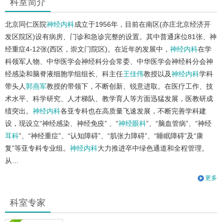
科室简介
北京同仁医院
神经内科
成立于1956年，目前在南区(亦庄北京经济开
发区院区)设有病房、门诊和急诊完整的设置。其中普通床位81张、神
经重症4-12张(西区，崇文门院区)。在近年的发展中，
神经内科
在学
科领军人物、中华医学会神经科分会常委、中华医学会神经科分会神
经感染和脑脊液细胞学组组长、科主任
王佳伟
教授以及
神经内科
学科
带头人
郭燕军
教授的带领下，不断创新、锐意进取。在医疗工作、技
术水平、科学研究、人才梯队、教学育人等方面迅猛发展，医教研成
绩突出。
神经内科
各亚专科也在高质量飞速发展，不断完善学科建
设，现设立“神经感染、神经免疫” 、“
神经眼科
”、“脑血管病”、“神经
耳科
”、“神经重症”、“认知障碍”、“肌张力障碍”、“睡眠障碍”及“康
复”等亚专科专业组。
神经内科
大力推进卒中绿色通道和全程管理。
从…
更多
科室专家