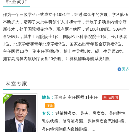
科室简介
作为一个三级学科正式成立于1991年，经过30余年的发展，学科队伍
不断扩大，培养了大批学科领军人才和骨干，开展了多项鼻内镜诊疗
新技术，处于国际领先地位。现有两个病区，近100张病床。30余位
各级医师，其中工程院院士1位、国际欧亚科学院院士1位、长江学者
1位、北京学者和青年北京学者3位、国家杰出青年基金获得者2位、
主任医师13位、副主任医师5位、博士生导师5位、硕士生导师2位。
拥有高清鼻内镜诊疗设备20余套、计算机辅助导航系统1套。
更多
科室专家
姓名：
王向东
主任医师
科主任
向Ta咨询
详细
专长：
过敏性鼻炎
、鼻炎、
鼻窦炎
、鼻内翻性
乳头状瘤、脑脊液鼻漏、鼻腔鼻窦良恶性肿瘤、
鼻内镜切除眶内良性肿瘤、…