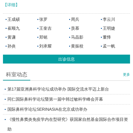
【详细】
王成硕
张罗
周兵
李云川
崔顺九
王奎吉
羡慕
王明婕
黄谦
郑铭
马晶影
董怿
孙炎
刘承耀
黄振校
孟一帆
出诊信息
科室动态
更多
第17届亚洲鼻科学论坛成功举办 国际交流水平迈上新台
同仁国际鼻科学论坛暨第一届中韩过敏科学峰会开幕
国际鼻科学论坛SERINASIA在北京成功举办
《慢性鼻窦炎免疫学内在型研究》获国家自然基金国际合作项目资
助