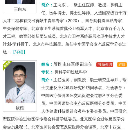
简介：
王向东
，一级主任医师、教授、
鼻科
主
王向东
任、医学博士、博士生导师。入选国家级百千万
人才工程和有突出贡献中青年专家（2020）、国务院特殊津贴专家、
中央保健专家、北京市卫生系统首批公卫领军人才、北京市百千万人
才工程、教育部创新团队成员、北京市卫生系统高层次卫生技术人才
计划-学科骨干、北京市科技新星。兼任中华医学会变态反应学分会过
敏…
【详细】
姓名：
段甦
主任医师
副主任
向Ta咨询
详细
专长：
鼻科
学和过敏科学
简介：
主任医师，副教授，硕士研究生导师，瑞
士变态反应和哮喘研究所访问学者。社会职务：
中国医疗保健国际交流促进会过敏科学分会委
员。中国医师协会变态反应医师分会委员。中国
段甦
人体健康科技促进会
鼻科
专委会委员。中国研究
型医院学会过敏医学专委会科普学组委员。北京医学会过敏反应学分
会委员兼秘书。北京医师协会变态反应医师分会理事。北京中西医…