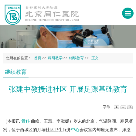
您所在的位置：
首页
>>
科研教学
>>
继续教育
>>
正文
继续教育
张建中教授进社区 开展足踝基础教育
字号：
（本报讯
骨科
曲峰、王慧、李淑媛）岁末的北京，气温降骤、寒风凛
冽，位于西城区的月坛社区卫生服务
中心
会议室内却座无虚席，洋溢