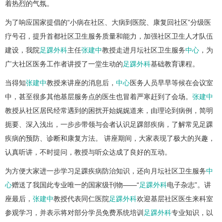
着热烈的气氛。
为了响应国家提倡的“小病在社区、大病到医院、康复回社区”分级医
疗号召，提升首都社区卫生服务质量和能力，加强社区卫生人才队伍
建设，我院
足踝外科
主任
张建中
教授走进月坛社区卫生服务
中心
，为
广大社区医务工作者讲授了一堂生动的
足踝外科
基础教育课程。
当得知
张建中
教授来讲座的消息后，
中心
医务人员早早等候在会议室
中，甚至很多其他基层服务点的医生也冒着严寒赶到了会场。
张建中
教授从社区居民经常遇到的困扰开始娓娓道来，由理论到病例，简明
扼要、深入浅出，一步步带领与会者认识足踝部疾病，了解常见足踝
疾病的预防、诊断和康复方法。 讲座期间，大家表现了极大的兴趣，
认真听讲，不时提问，教授与听众达成了良好的互动。
为方便大家进一步学习足踝疾病防治知识，还向月坛社区卫生服务
中
心
赠送了我国此专业唯一的国家级刊物——“
足踝外科
电子杂志”。讲
座最后，
张建中
教授代表同仁医院
足踝外科
欢迎基层社区医生来科室
参观学习，并表示将对部分学员免费系统培训
足踝外科
专业知识，以