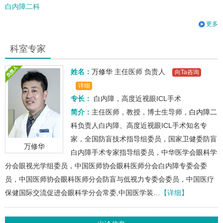
白内障二科
更多
科室专家
姓名：
万修华
主任医师
负责人
向Ta咨询
详细
专长：
白内障，高度近视眼ICL手术
简介：
主任医师，教授，博士生导师，
白内障二
科
负责人白内障、高度近视眼ICL手术知名专
家，全国防盲技术指导组委员，国家卫健委防盲
万修华
白内障手术专家指导组委员，中华医学会
眼科
学
分会眼视光学组委员，中国医师协会
眼科
医师分会白内障专委会委
员，中国医师协会
眼科
医师分会防盲与低视力专委会委员，中国医疗
保健国际交流促进会
眼科
学分会常委,中国医学装…
【详细】