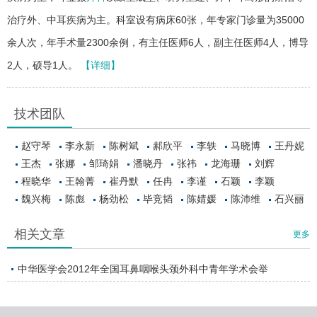
治疗外、中耳疾病为主。科室设有病床60张，年专家门诊量为35000
余人次，年手术量2300余例，有主任医师6人，副主任医师4人，博导
2人，硕导1人。
【详细】
技术团队
赵守琴
李永新
陈树斌
郝欣平
李轶
马晓博
王丹妮
王杰
张娜
邹琦娟
潘晓丹
张祎
龙海珊
刘辉
程晓华
王翰菁
崔丹默
任冉
李谨
石颖
李颖
魏兴梅
陈彪
杨劲松
毕竞韬
陈婧媛
陈沛维
石兴丽
相关文章
更多
中华医学会2012年全国耳鼻咽喉头颈外科中青年学术会举