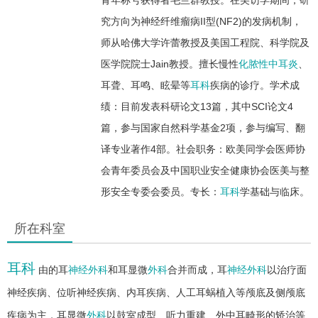
究方向为神经纤维瘤病II型(NF2)的发病机制，
师从哈佛大学许蕾教授及美国工程院、科学院及
医学院院士Jain教授。擅长慢性
化脓性中耳炎
、
耳聋、耳鸣、眩晕等
耳科
疾病的诊疗。学术成
绩：目前发表科研论文13篇，其中SCI论文4
篇，参与国家自然科学基金2项，参与编写、翻
译专业著作4部。社会职务：欧美同学会医师协
会青年委员会及中国职业安全健康协会医美与整
形安全专委会委员。专长：
耳科
学基础与临床。
所在科室
耳科
由的耳
神经外科
和耳显微
外科
合并而成，耳
神经外科
以治疗面
神经疾病、位听神经疾病、内耳疾病、人工耳蜗植入等颅底及侧颅底
疾病为主，耳显微
外科
以鼓室成型、听力重建、外中耳畸形的矫治等