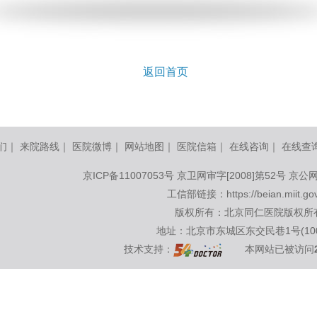
返回首页
们
｜
来院路线
｜
医院微博
｜
网站地图
｜
医院信箱
｜
在线咨询
｜
在线查
京ICP备11007053号
京卫网审字[2008]第52号 京公网
工信部链接：
https://beian.miit.go
版权所有：北京同仁医院版权所
地址：北京市东城区东交民巷1号(100
技术支持：
本网站已被访问