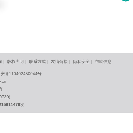
询
｜
版权声明
｜
联系方式
｜
友情链接
｜
隐私安全
｜
帮助信息
安备110402450044号
v.cn
有
730)
215611479
次