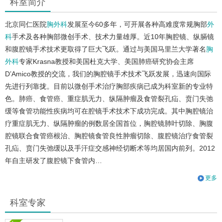
科室简介
北京同仁医院
胸外科
发展至今60多年，可开展各种高难度常规胸部
外
科
手术及各种胸部微创手术、技术力量雄厚。近10年胸腔镜、纵膈镜
和腹腔镜手术技术更取得了巨大飞跃。通过与美国马里兰大学著名
胸
外科
专家Krasna教授和美国杜克大学、美国肺癌研究协会主席
D’Amico教授的交流，我们的胸腔镜手术技术飞跃发展，迅速向国际
先进行列靠拢。目前以微创手术治疗胸部疾病已成为科室新的专业特
色。肺癌、食管癌、重症肌无力、纵隔肿瘤及食管裂孔疝、贲门失弛
缓等食管功能性疾病均可在腔镜手术技术下成功完成。其中胸腔镜治
疗重症肌无力、纵隔肿瘤的例数居全国首位，胸腔镜肺叶切除、胸腹
腔镜联合食管癌根治、胸腔镜食管良性肿瘤切除、腹腔镜治疗食管裂
孔疝、贲门失弛缓以及手汗症交感神经切断术等均居国内前列。2012
年自主研发了腹腔镜下食管内…
更多
科室专家