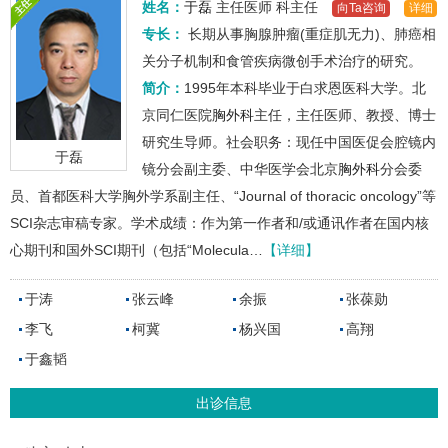
姓名：
于磊
主任医师
科主任
向Ta咨询
详细
专长：
长期从事胸腺肿瘤(重症肌无力)、肺癌相
关分子机制和食管疾病微创手术治疗的研究。
简介：
1995年本科毕业于白求恩医科大学。北
京同仁医院
胸外科
主任，主任医师、教授、博士
研究生导师。社会职务：现任中国医促会腔镜内
于磊
镜分会副主委、中华医学会北京
胸外科
分会委
员、首都医科大学胸外学系副主任、“Journal of thoracic oncology”等
SCI杂志审稿专家。学术成绩：作为第一作者和/或通讯作者在国内核
心期刊和国外SCI期刊（包括“Molecula…
【详细】
于涛
张云峰
余振
张葆勋
李飞
柯冀
杨兴国
高翔
于鑫韬
出诊信息