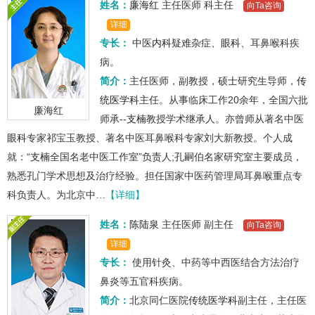
姓名：
廉海红
主任医师
科主任
向Ta咨询
详细
专长：
中医
内科
疑难杂症、
眼科
、耳鼻喉科疾
病。
简介：
主任医师，副教授，硕士研究生导师，
传
统医学科
主任。从事临床工作20余年，全国六批
廉海红
师承--
支楠
教授学术继承人。亦曾师从著名中医
眼科
专家祁宝玉教授、著名中医耳鼻喉科专家刘大新教授。个人成
就：“
支楠
全国名老中医工作室”负责人;孔嗣伯名家研究室主要成员，
熟悉孔门学术思想及治疗经验。担任国家中医药管理局耳鼻喉重点专
科负责人。为北京中…
【详细】
姓名：
陈陆泉
主任医师
副主任
向Ta咨询
详细
专长：
使用针灸、中药等中西医结合方法治疗
鼻炎等五官科疾病。
简介：
北京同仁医院
传统医学科
副主任，主任医