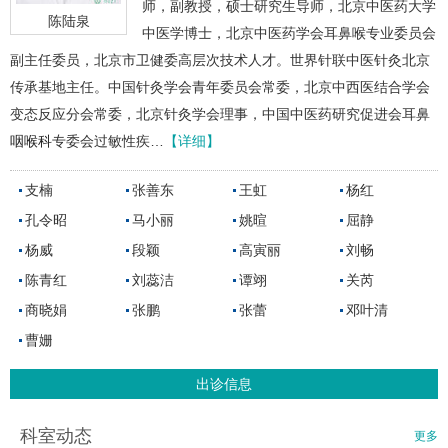
师，副教授，硕士研究生导师，北京中医药大学
陈陆泉
中医学博士，北京中医药学会耳鼻喉专业委员会
副主任委员，北京市卫健委高层次技术人才。世界针联中医针灸北京
传承基地主任。中国针灸学会青年委员会常委，北京中西医结合学会
变态反应分会常委，北京针灸学会理事，中国中医药研究促进会耳鼻
咽喉科
专委会过敏性疾…
【详细】
支楠
张善东
王虹
杨红
孔令昭
马小丽
姚暄
屈静
杨威
段颖
高寅丽
刘畅
陈青红
刘蕊洁
谭翊
关芮
商晓娟
张鹏
张蕾
邓叶清
曹姗
出诊信息
科室动态
更多