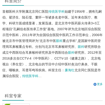
科室简介
首都医科大学附属北京同仁医院
传统医学科
始建于1956年，拥有孔嗣
伯、翟济生、陆石儒、董怀一等诸多名老中医。近年来在医疗、教
学、科研方面成绩显著，发展迅速。是北京市中医药薪火传承3+3工
程项目“孔嗣伯名医传承工作室”基地。2007年评为北京地区综合医院
示范中医科，2011年评为全国综合医院中医药工作示范单位，2006年
被北京市中医管理局评为“北京市中医
眼科
重点学科”,是国家中医药管
理局耳鼻喉重点专科。分别与北京市耳鼻喉研究所、
眼科
研究所联合
成立中西医结合耳鼻喉科研究所及中西医结合
眼科
研究所。2012年至
2016多次在CCTV-4《中华医药》、CCTV-10《健康之路》、北京电
视台《养生堂》、北京电台的节目中介绍中医针灸治疗鼻炎、干眼
症、咽喉炎、耳聋耳鸣等疾病。科室主任：
廉海红
北京同仁医院是市
属综合医院，
传统医学科
…
更多
科室专家