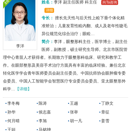
姓名：
李洋
副主任医师
科主任
向Ta咨询
详细
专长：
擅长先天性与后天性上睑下垂个体化精
准矫治；儿童发育性睑内翻、成人及老年性睫毛
异位规范化综合治疗；眼睑…
简介：
李洋
，
眼整形科
主任，医学博士，副主任
李洋
医师，副教授，硕士研究生导师。北京市医院管
理
中心
青苗人才获得者。长期致力于
眼整形科
临床、研究和教学工
作。在眼部整形及美容手术治疗方面具有丰富的临床经验。兼任北京
转化医学学会青年医师委员会副主任委员、中国抗癌协会眼肿瘤专委
会委员、中国人工智能学会智慧医疗专业委员会委员、亚太眼整形
外
科
学…
【详细】
李冬梅
陈涛
王越
丁静文
孙华
侯志嘉
张举
章征
何月晴
李旭
胡一凡
姜雪
王姮
马铭绅