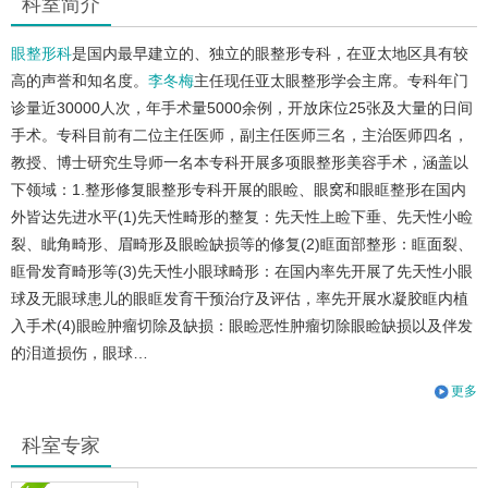
科室简介
眼整形科
是国内最早建立的、独立的眼整形专科，在亚太地区具有较
高的声誉和知名度。
李冬梅
主任现任亚太眼整形学会主席。专科年门
诊量近30000人次，年手术量5000余例，开放床位25张及大量的日间
手术。专科目前有二位主任医师，副主任医师三名，主治医师四名，
教授、博士研究生导师一名本专科开展多项眼整形美容手术，涵盖以
下领域：1.整形修复眼整形专科开展的眼睑、眼窝和眼眶整形在国内
外皆达先进水平(1)先天性畸形的整复：先天性上睑下垂、先天性小睑
裂、眦角畸形、眉畸形及眼睑缺损等的修复(2)眶面部整形：眶面裂、
眶骨发育畸形等(3)先天性小眼球畸形：在国内率先开展了先天性小眼
球及无眼球患儿的眼眶发育干预治疗及评估，率先开展水凝胶眶内植
入手术(4)眼睑肿瘤切除及缺损：眼睑恶性肿瘤切除眼睑缺损以及伴发
的泪道损伤，眼球…
更多
科室专家