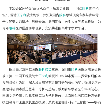
本次会议还特设“薪火承百年・后浪启新篇——同仁
眼科
青年论
坛”，邀请
王宁利
院士到场，并汇聚国内
眼科
领域顶尖专家与青年骨
干，涵盖大师讲坛、科研专题、病例汇报、医学人文等多元板块，为
青年
眼科
医师搭建传承创新、交流共进的高水平学术平台。
论坛由北京同仁医院
眼科
接英
主任、深圳市
眼科
医院迟玮院长联
袂主持。中国工程院院士
王宁利
教授以《科学本源——探索科研的本
质与路径》为题，深入浅出阐释有组织科研的核心内涵，强调临床医
生做科研的本质是思考、分析与总结，鼓励青年学者坚守科研初心、
回归临床价值，以扎实研究助力学科进步。北京同仁医院院长袁进教
授围绕青年医生成长主题授课，系统阐述临床科研 “三部曲”——明确