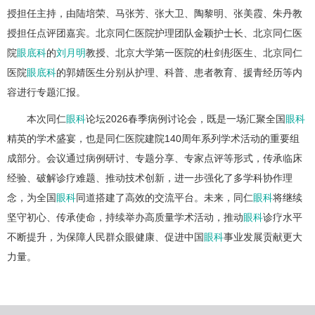
授担任主持，由陆培荣、马张芳、张大卫、陶黎明、张美霞、朱丹教
授担任点评团嘉宾。北京同仁医院护理团队金颖护士长、北京同仁医
院
眼底科
的
刘月明
教授、北京大学第一医院的杜剑彤医生、北京同仁
医院
眼底科
的郭婧医生分别从护理、科普、患者教育、援青经历等内
容进行专题汇报。
本次同仁
眼科
论坛2026春季病例讨论会，既是一场汇聚全国
眼科
精英的学术盛宴，也是同仁医院建院140周年系列学术活动的重要组
成部分。会议通过病例研讨、专题分享、专家点评等形式，传承临床
经验、破解诊疗难题、推动技术创新，进一步强化了多学科协作理
念，为全国
眼科
同道搭建了高效的交流平台。未来，同仁
眼科
将继续
坚守初心、传承使命，持续举办高质量学术活动，推动
眼科
诊疗水平
不断提升，为保障人民群众眼健康、促进中国
眼科
事业发展贡献更大
力量。