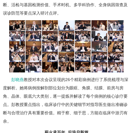
断、活检与基因检测价值、手术时机、多学科协作、全身病因筛查及
误诊防范等要点深入研讨点评。
彭晓燕
教授对本次会议呈现的26个精彩病例进行了系统梳理与深
度解析。她将病例按解剖部位划分为眼眶、角膜、结膜、前房与房
角、晶体、眼底六大类别，逐一提炼并解读了每个病例的核心诊疗要
点。彭教授重点指出，临床诊疗中的关键细节对指导医生做出准确诊
断与合理治疗具有重要价值。精于察、细于思，方能在临床中游刃有
余。
薪火承百年 后浪启新篇