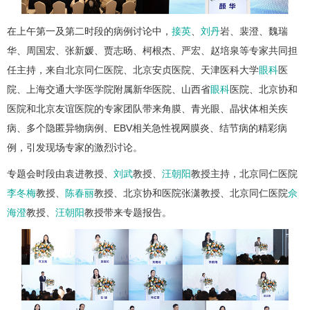
在上午第一及第二时段的病例讨论中，
接英
、
刘丹
岩、裴澄、魏瑞
华、周国宏、张新媛、贾志旸、柯根杰、严宏、赵培泉等专家共同担
任主持，来自北京同仁医院、北京安贞医院、天津医科大学
眼科
医
院、上海交通大学医学院附属新华医院、山西省
眼科
医院、北京协和
医院和北京友谊医院的专家团队带来角膜、青光眼、晶状体相关疾
病、多个隐匿异物病例、EBV相关急性视网膜炎、结节病的精彩病
例，引发现场专家的激烈讨论。
专题会时段由袁进教授、
刘武
教授、
汪朝阳
教授主持，北京同仁医院
李冬梅
教授、
陈春丽
教授、北京协和医院张潇教授、北京同仁医院
佘
海澄
教授、
汪朝阳
教授带来专题报告。