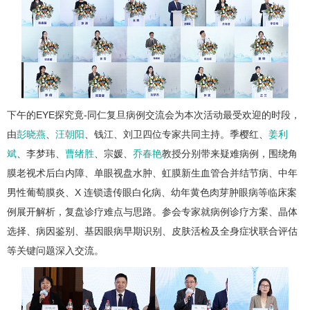
下午的EYE探究竟-同仁复旦病例交流会为本次活动最受欢迎的时段，
由
彭晓燕
、
汪朝阳
、钱江、刘卫四位专家共同主持。季樱红、
姜利
斌
、李梦玮、
曹绪胜
、宗媛、
乔春艳
教授分别带来疑难病例，围绕角
膜老视术后白内障、单眼视盘水肿、虹膜新生血管合并结节病、中年
男性葡萄膜炎、X 连锁遗传眼白化病、幼年黄色肉芽肿眼病等临床案
例展开解析，复盘诊疗难点与思路。参会专家就病例诊疗方案、晶体
选择、病因鉴别、基因眼病早期识别、皮肤活检及全身症状联合评估
等关键问题深入交流。