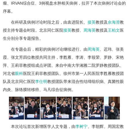
瘤、IRVAN综合症、3例视盘水肿相关病例，拉开了本次病例讨论会的
序幕。
在科研及病例讨论时段之后，由袁进院长、
接英
教授及
佘海澄
教
授主持专题会时段。北京同仁医院
接英
教授、
周海英
教授及
王柏文
医
生分别分享专题报告。
在专题会后，精彩的病例讨论继续进行。由
周海英
、迟玮、张美
霞、张文芳四位教授共同主持，李甦雁、李涛、李筱荣、罗静、宋艳
萍、王莉菲教授组成点评团。来自中南大学湘雅二院罗静教授团队、
河北省
眼科
医院王莉菲教授团队、徐州市第一人民医院李甦雁教授团
队及北京同仁医院
李仕明
教授团队带来混合性结缔组织病、真菌性眼
内炎、脉络膜转移癌、马凡综合征病例。
本次论坛首次新增医学人文专题，由
李树宁
、李朝辉、周国宏教