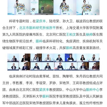
科研专题时段，在
梁庆丰
、陆培荣、孙大卫、杨波四位教授的联
合主持下，
北京市眼科研究所
侯胜平
所长、上海交通大学医学院附属
第九人民医院的柴佩韦医生、北京同仁医院
王柏文
医生及
杨帅
医生围
绕生物医学前沿技术、
眼科
临床科研转化、免疫调控、疾病机制等关
键领域展开精彩汇报，碰撞学术火花，共探
眼科
高质量发展新路径。
临床病例讨论时段由黄厚斌、苗恒、陶黎明、朱丹四位教授共同
主持，李甦雁、李涛、李筱荣、罗静、宋艳萍、王莉菲教授组成点评
团。由来自北京同仁医院
梁庆丰
教授团队、中山大学中山
眼科中心
李
涛教授团队、天津医科大学
眼科
医院李筱荣教授团队及中国人民解放
军中部战区总医院宋艳萍教授团队带来儿童角膜炎、孤立性纤维性肿