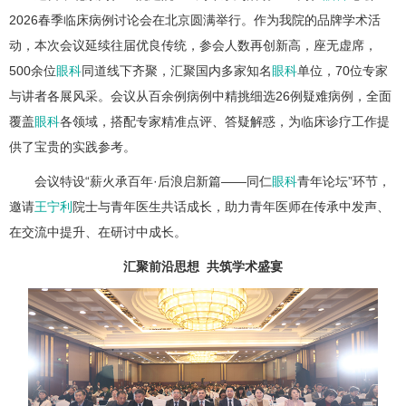
2026春季临床病例讨论会在北京圆满举行。作为我院的品牌学术活
动，本次会议延续往届优良传统，参会人数再创新高，座无虚席，
500余位
眼科
同道线下齐聚，汇聚国内多家知名
眼科
单位，70位专家
与讲者各展风采。会议从百余例病例中精挑细选26例疑难病例，全面
覆盖
眼科
各领域，搭配专家精准点评、答疑解惑，为临床诊疗工作提
供了宝贵的实践参考。
会议特设“薪火承百年·后浪启新篇——同仁
眼科
青年论坛”环节，
邀请
王宁利
院士与青年医生共话成长，助力青年医师在传承中发声、
在交流中提升、在研讨中成长。
汇聚前沿思想 共筑学术盛宴