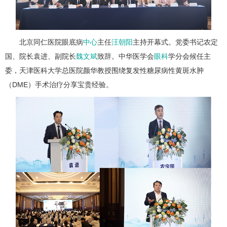
北京同仁医院眼底病
中心
主任
汪朝阳
主持开幕式。党委书记农定
国、院长袁进、副院长
魏文斌
致辞。中华医学会
眼科
学分会候任主
委，天津医科大学总医院颜华教授围绕复发性糖尿病性黄斑水肿
（DME）手术治疗分享宝贵经验。