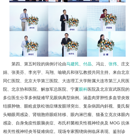
第四、第五时段的病例讨论由
马建民
、
付晶
、冯云、
张伟
、庄文
娟、张美芬、李光宇、马翔、喻晓兵和张弘教授共同主持。来自北京
同仁医院、北京大学第三医院、大连理工大学附属大连市第三人民医
院、北京协和医院、解放军总医院、宁夏
眼科
医院及北京宣武医院的
多位医生分享多例疑难罕见眼病典型病例。涵盖肉芽肿性多血管炎致
结膜肿物、眼睑皮肤松弛症继发眼球突出、复杂病因内斜视、曼氏裂
头蚴眼周感染、肾细胞癌眼眶转移、眼内淋巴瘤、猫蚤立克次体眼内
感染、自身免疫性眼脑炎症、布氏杆菌相关性视神经炎及 MOG 抗体
相关性视神经炎等疑难病症。现场专家围绕病例临床表现、鉴别诊