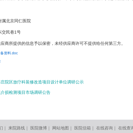
属北京同仁医院
交民巷1号
商所提供的信息予以保密，未经供应商许可不提供给任何第三方。
资料.doc
x
亦庄院区放疗科装修改造项目设计单位调研公示
缆介损检测项目市场调研公告
们
｜
来院路线
｜
医院微博
｜
网站地图
｜
医院信箱
｜
在线咨询
｜
在线查