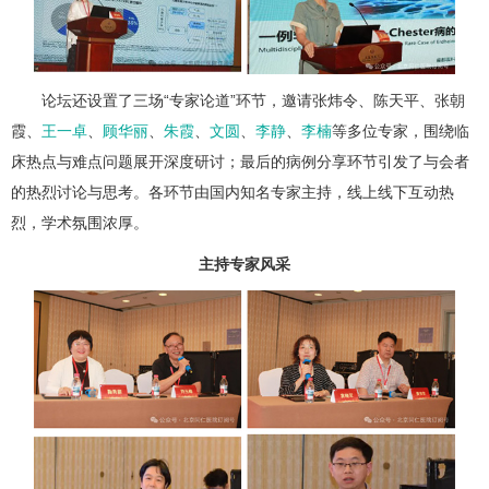
论坛还设置了三场“专家论道”环节，邀请张炜令、陈天平、张朝
霞、
王一卓
、
顾华丽
、
朱霞
、
文圆
、
李静
、
李楠
等多位专家，围绕临
床热点与难点问题展开深度研讨；最后的病例分享环节引发了与会者
的热烈讨论与思考。各环节由国内知名专家主持，线上线下互动热
烈，学术氛围浓厚。
主持专家风采