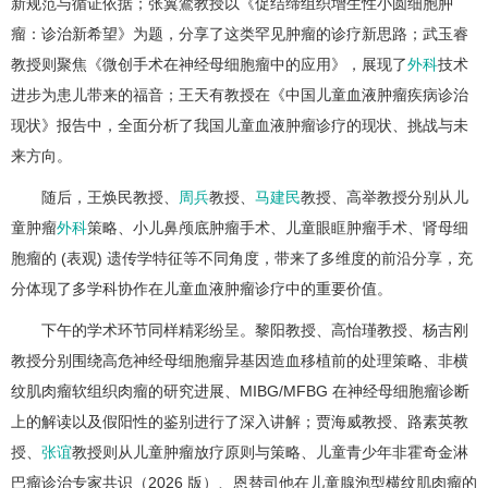
新规范与循证依据；张翼鷟教授以《促结缔组织增生性小圆细胞肿
瘤：诊治新希望》为题，分享了这类罕见肿瘤的诊疗新思路；武玉睿
教授则聚焦《微创手术在神经母细胞瘤中的应用》，展现了
外科
技术
进步为患儿带来的福音；王天有教授在《中国儿童血液肿瘤疾病诊治
现状》报告中，全面分析了我国儿童血液肿瘤诊疗的现状、挑战与未
来方向。
随后，王焕民教授、
周兵
教授、
马建民
教授、高举教授分别从儿
童肿瘤
外科
策略、小儿鼻颅底肿瘤手术、儿童眼眶肿瘤手术、肾母细
胞瘤的 (表观) 遗传学特征等不同角度，带来了多维度的前沿分享，充
分体现了多学科协作在儿童血液肿瘤诊疗中的重要价值。
下午的学术环节同样精彩纷呈。黎阳教授、高怡瑾教授、杨吉刚
教授分别围绕高危神经母细胞瘤异基因造血移植前的处理策略、非横
纹肌肉瘤软组织肉瘤的研究进展、MIBG/MFBG 在神经母细胞瘤诊断
上的解读以及假阳性的鉴别进行了深入讲解；贾海威教授、路素英教
授、
张谊
教授则从儿童肿瘤放疗原则与策略、儿童青少年非霍奇金淋
巴瘤诊治专家共识（2026 版）、恩替司他在儿童腺泡型横纹肌肉瘤的