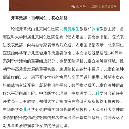
开幕致辞：百年同仁，初心如磐
论坛开幕式由北京同仁医院
儿科
黄东生
教授和
张谊
教授主持，首
都医科大学附属北京同仁医院党委书记农定国，党委副书记、院长袁
进发表致辞，向与会专家表示热烈欢迎。农定国书记表示，北京同仁
医院始终将守护儿童健康作为重要使命，本次论坛既是建院140周年
系列学术活动的重要组成部分，也是医院深耕儿童血液肿瘤领域、推
动学科高质量发展的重要实践。袁进院长在致辞中强调，儿童血液肿
瘤诊疗的进步，离不开多学科的协同与全国同道的携手，希望本次论
坛能成为交流互鉴、凝聚共识的平台，共同推动我国儿童血液肿瘤诊
疗水平迈向新台阶。中华医学会理事、中华医学会
儿科
学分会前任主
任委员王天有教授，郑州大学儿童血液肿瘤研究所所长刘玉峰教授，
中华医学会
儿科
学分会肿瘤学组组长鞠秀丽教授，天津医科大学肿瘤
医院副院长赵强教授等国内知名专家出席开幕式并致辞，共同表达了
对儿童血液肿瘤事业发展的殷切期望。