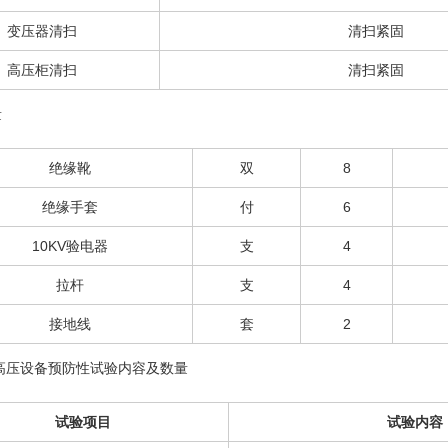
变压器清扫
清扫紧固
高压柜清扫
清扫紧固
量
绝缘靴
双
8
绝缘手套
付
6
10KV验电器
支
4
拉杆
支
4
接地线
套
2
期高压设备预防性试验内容及数量
试验项目
试验内容