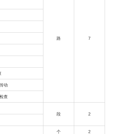
路
7
查
传动
检查
段
2
个
2