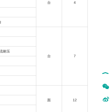
台
4
验
流耐压
台
7
面
12