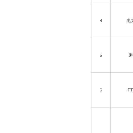
4
电
5
避
6
P