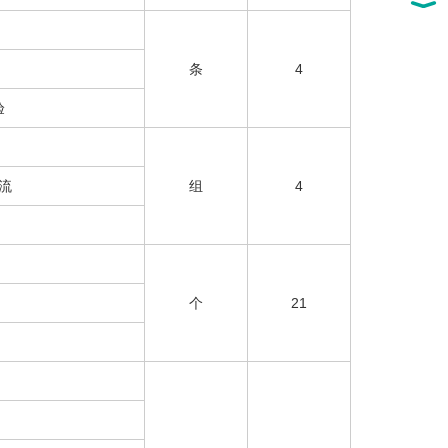
条
4
验
流
组
4
个
21