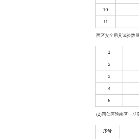
10
11
西区安全用具试验数
1
2
3
4
5
(2)同仁医院南区一
序号