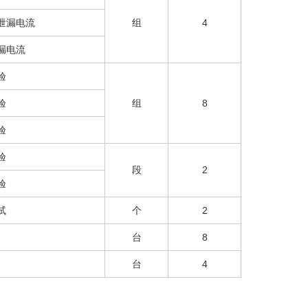
泄漏电流
组
4
漏电流
验
验
组
8
验
验
段
2
验
试
个
2
台
8
台
4