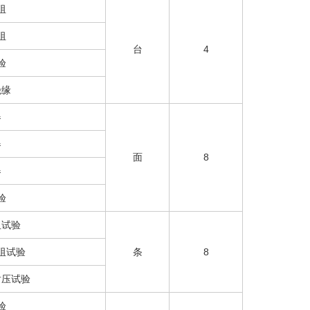
阻
阻
台
4
验
绝缘
器
器
面
8
器
验
阻试验
阻试验
条
8
耐压试验
验