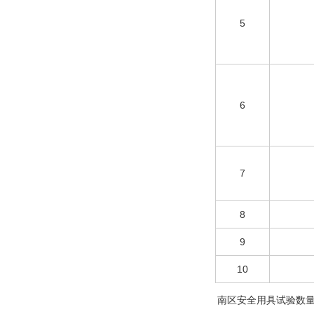
5
6
7
8
9
10
南区安全用具试验数