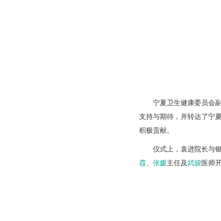
宁夏卫生健康委员会
支持与期待，并转达了宁
积极贡献。
仪式上，袁进院长与
霞
、
张媛
主任及
武骏
医师